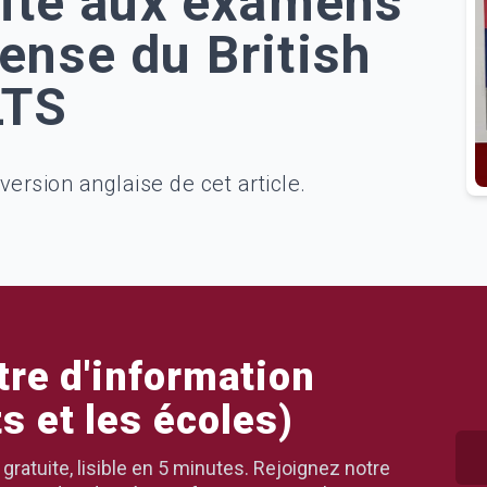
site aux examens
ense du British
LTS
u British Council pour l'IELTS
 version anglaise de cet article.
ttre d'information
s et les écoles)
ratuite, lisible en 5 minutes. Rejoignez notre